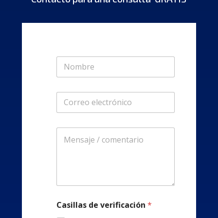
N
o
m
b
C
r
o
e
r
*
r
C
e
o
o
m
e
e
l
n
e
t
c
a
t
r
r
Casillas de verificación
*
i
ó
o
n